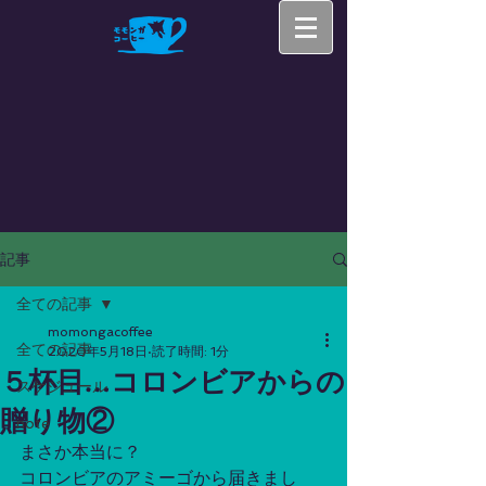
記事
全ての記事
momongacoffee
全ての記事
2020年5月18日
読了時間: 1分
５杯目…コロンビアからの
スケジュール
贈り物②
note
まさか本当に？
コロンビアのアミーゴから届きまし